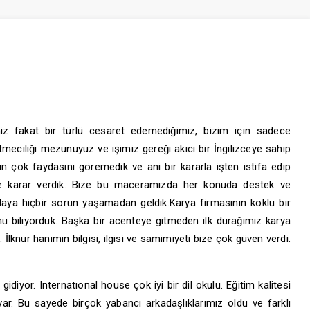
iz fakat bir türlü cesaret edemediğimiz, bizim için sadece
tmeciliği mezunuyuz ve işimiz gereği akıcı bir İngilizceye sahip
n çok faydasını göremedik ve ani bir kararla işten istifa edip
rmeye karar verdik. Bize bu maceramızda her konuda destek ve
daya hiçbir sorun yaşamadan geldik.Karya firmasının köklü bir
u biliyorduk. Başka bir acenteye gitmeden ilk durağımız karya
İlknur hanımın bilgisi, ilgisi ve samimiyeti bize çok güven verdi.
diyor. Internatıonal house çok iyi bir dil okulu. Eğitim kalitesi
r. Bu sayede birçok yabancı arkadaşlıklarımız oldu ve farklı