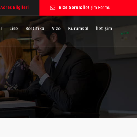
o
Adres Bilgileri
Bize Sorun:
İletişim Formu
r
Lise
Sertifika
Vize
Kurumsal
İletişim