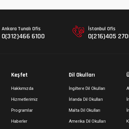
Ankara Tunalı Ofis
İstanbul Ofis
0(312)466 6100
0(216)405 270
Keşfet
Dil Okulları
Ü
Hakkımızda
İngiltere Dil Okulları
A
Hizmetlerimiz
İrlanda Dil Okulları
İ
Programlar
Malta Dil Okulları
İ
Haberler
Amerika Dil Okulları
K