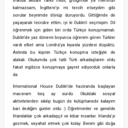
İrlanda aksanı farklı mıdır, gittiğimde ya memnun
kalmazsam, İngiltere'yi mi tercih etseydim gibi
sorular beynimde dönüp duruyordu. Gittiğimde de
yaşayarak tecrübe ettim; iyi ki Dublin'i seçmişim. Dil
öğrenmek için giden biri orda Türkçe konuşmamalı.
Dublin'de yaz dönemi boyunca öğrenim gören Türkler
vardı elbet ama Londra'ya kıyasla yüzdesi düşüktü.
Aslında bu kişinin Türkçe konuşma isteğiyle de
alakalı. Okulumda çok tatlı Türk arkadaşlarım oldu
fakat ingilizce konuşmaya gayret ediyorduk onlarla
da.
İnternational House Dublin'de haziranda başlayan
maceram beş ay sürdü. Okuldaki sosyal
aktivitelerden sıkılıp bugün de kütüphanede kalayım
bari dediğim günler oldu :) Öğretmenler ve genelde
İrlandalılar çok arkadaşçıl ve kibar insanlar. İrlanda'yı
gezmek, seyahat etmek çok kolay. Benim gibi doğa